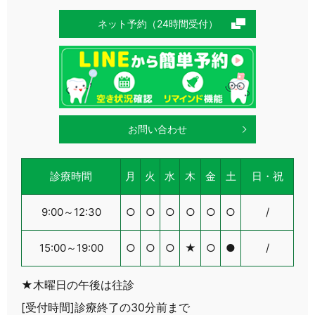
ネット予約（24時間受付）
お問い合わせ
診療時間
月
火
水
木
金
土
日・祝
9:00～12:30
○
○
○
○
○
○
/
15:00～19:00
○
○
○
★
○
●
/
★木曜日の午後は往診
[受付時間]診療終了の30分前まで